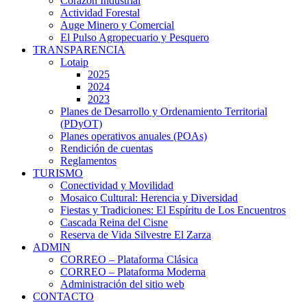
Corazón Industrial
Actividad Forestal
Auge Minero y Comercial
El Pulso Agropecuario y Pesquero
TRANSPARENCIA
Lotaip
2025
2024
2023
Planes de Desarrollo y Ordenamiento Territorial
(PDyOT)
Planes operativos anuales (POAs)
Rendición de cuentas
Reglamentos
TURISMO
Conectividad y Movilidad
Mosaico Cultural: Herencia y Diversidad
Fiestas y Tradiciones: El Espíritu de Los Encuentros
Cascada Reina del Cisne
Reserva de Vida Silvestre El Zarza
ADMIN
CORREO – Plataforma Clásica
CORREO – Plataforma Moderna
Administración del sitio web
CONTACTO