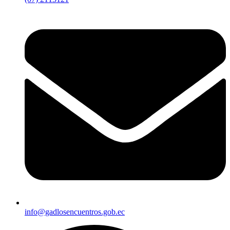
info@gadlosencuentros.gob.ec