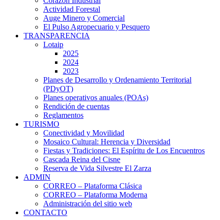
Corazón Industrial
Actividad Forestal
Auge Minero y Comercial
El Pulso Agropecuario y Pesquero
TRANSPARENCIA
Lotaip
2025
2024
2023
Planes de Desarrollo y Ordenamiento Territorial
(PDyOT)
Planes operativos anuales (POAs)
Rendición de cuentas
Reglamentos
TURISMO
Conectividad y Movilidad
Mosaico Cultural: Herencia y Diversidad
Fiestas y Tradiciones: El Espíritu de Los Encuentros
Cascada Reina del Cisne
Reserva de Vida Silvestre El Zarza
ADMIN
CORREO – Plataforma Clásica
CORREO – Plataforma Moderna
Administración del sitio web
CONTACTO