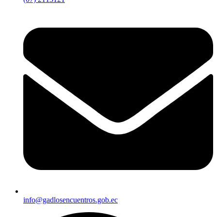
info@gadlosencuentros.gob.ec