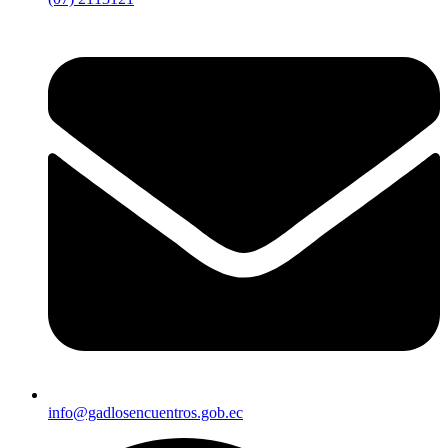
info@gadlosencuentros.gob.ec