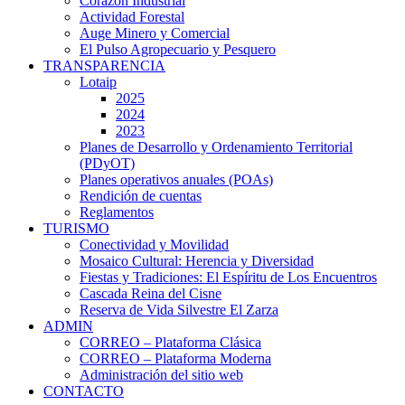
Corazón Industrial
Actividad Forestal
Auge Minero y Comercial
El Pulso Agropecuario y Pesquero
TRANSPARENCIA
Lotaip
2025
2024
2023
Planes de Desarrollo y Ordenamiento Territorial
(PDyOT)
Planes operativos anuales (POAs)
Rendición de cuentas
Reglamentos
TURISMO
Conectividad y Movilidad
Mosaico Cultural: Herencia y Diversidad
Fiestas y Tradiciones: El Espíritu de Los Encuentros
Cascada Reina del Cisne
Reserva de Vida Silvestre El Zarza
ADMIN
CORREO – Plataforma Clásica
CORREO – Plataforma Moderna
Administración del sitio web
CONTACTO