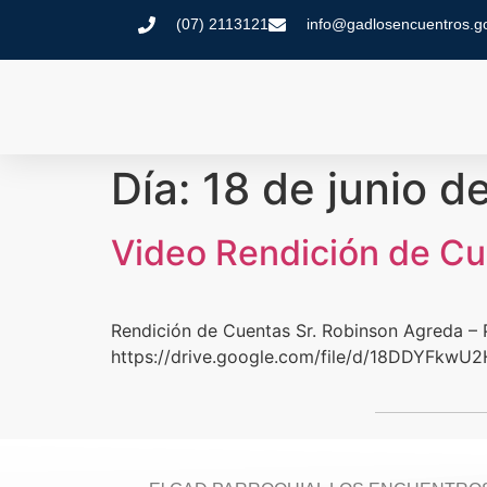
(07) 2113121
info@gadlosencuentros.g
Día:
18 de junio d
Video Rendición de C
Rendición de Cuentas Sr. Robinson Agreda –
https://drive.google.com/file/d/18DDYFkw