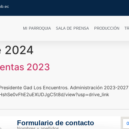
ob.ec
MI PARROQUIA
SALA DE PRENSA
PRODUCCIÓN
T
e 2024
uentas 2023
 Presidente Gad Los Encuentros. Administración 2023-2027
U2HshSe0vFhE2uEXUDJgC5t8d/view?usp=drive_link
Formulario de contacto
Nombres y apellidos