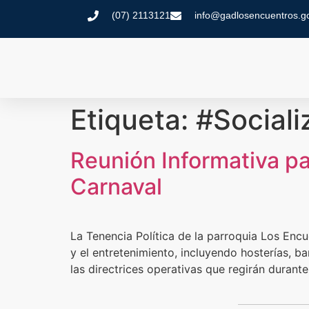
(07) 2113121
info@gadlosencuentros.g
Etiqueta:
#Sociali
Reunión Informativa p
Carnaval
La Tenencia Política de la parroquia Los Enc
y el entretenimiento, incluyendo hosterías, ba
las directrices operativas que regirán durant