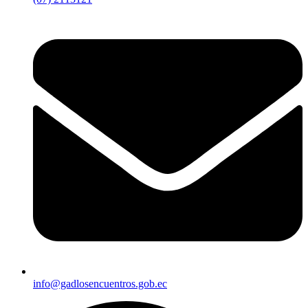
info@gadlosencuentros.gob.ec