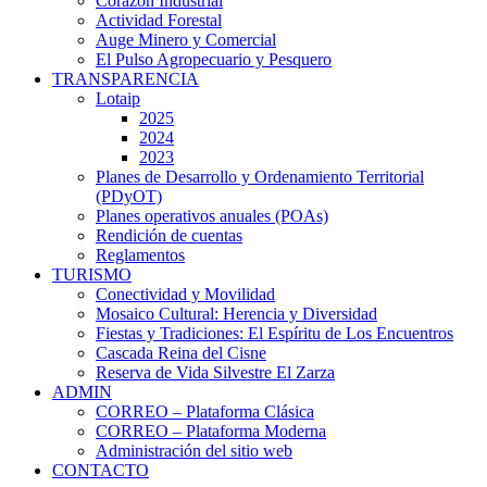
Corazón Industrial
Actividad Forestal
Auge Minero y Comercial
El Pulso Agropecuario y Pesquero
TRANSPARENCIA
Lotaip
2025
2024
2023
Planes de Desarrollo y Ordenamiento Territorial
(PDyOT)
Planes operativos anuales (POAs)
Rendición de cuentas
Reglamentos
TURISMO
Conectividad y Movilidad
Mosaico Cultural: Herencia y Diversidad
Fiestas y Tradiciones: El Espíritu de Los Encuentros
Cascada Reina del Cisne
Reserva de Vida Silvestre El Zarza
ADMIN
CORREO – Plataforma Clásica
CORREO – Plataforma Moderna
Administración del sitio web
CONTACTO