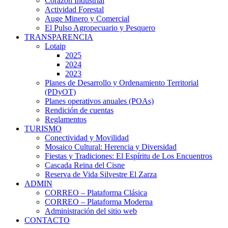
Corazón Industrial
Actividad Forestal
Auge Minero y Comercial
El Pulso Agropecuario y Pesquero
TRANSPARENCIA
Lotaip
2025
2024
2023
Planes de Desarrollo y Ordenamiento Territorial
(PDyOT)
Planes operativos anuales (POAs)
Rendición de cuentas
Reglamentos
TURISMO
Conectividad y Movilidad
Mosaico Cultural: Herencia y Diversidad
Fiestas y Tradiciones: El Espíritu de Los Encuentros
Cascada Reina del Cisne
Reserva de Vida Silvestre El Zarza
ADMIN
CORREO – Plataforma Clásica
CORREO – Plataforma Moderna
Administración del sitio web
CONTACTO