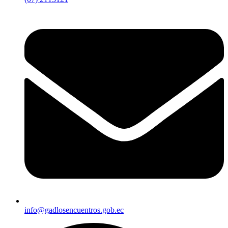
info@gadlosencuentros.gob.ec