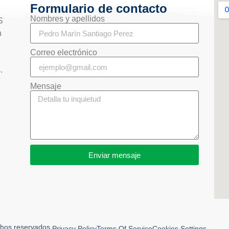
Formulario de contacto
Nombres y apellidos
S
a
Correo electrónico
s.
Mensaje
Enviar mensaje
os reservados.
Privacy Policy
Terms Of Service
Cookies Settings