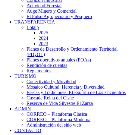
Corazón Industrial
Actividad Forestal
Auge Minero y Comercial
El Pulso Agropecuario y Pesquero
TRANSPARENCIA
Lotaip
2025
2024
2023
Planes de Desarrollo y Ordenamiento Territorial
(PDyOT)
Planes operativos anuales (POAs)
Rendición de cuentas
Reglamentos
TURISMO
Conectividad y Movilidad
Mosaico Cultural: Herencia y Diversidad
Fiestas y Tradiciones: El Espíritu de Los Encuentros
Cascada Reina del Cisne
Reserva de Vida Silvestre El Zarza
ADMIN
CORREO – Plataforma Clásica
CORREO – Plataforma Moderna
Administración del sitio web
CONTACTO