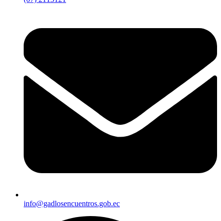
info@gadlosencuentros.gob.ec