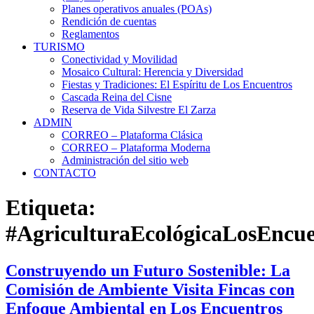
Planes operativos anuales (POAs)
Rendición de cuentas
Reglamentos
TURISMO
Conectividad y Movilidad
Mosaico Cultural: Herencia y Diversidad
Fiestas y Tradiciones: El Espíritu de Los Encuentros
Cascada Reina del Cisne
Reserva de Vida Silvestre El Zarza
ADMIN
CORREO – Plataforma Clásica
CORREO – Plataforma Moderna
Administración del sitio web
CONTACTO
Etiqueta:
#AgriculturaEcológicaLosEncue
Construyendo un Futuro Sostenible: La
Comisión de Ambiente Visita Fincas con
Enfoque Ambiental en Los Encuentros